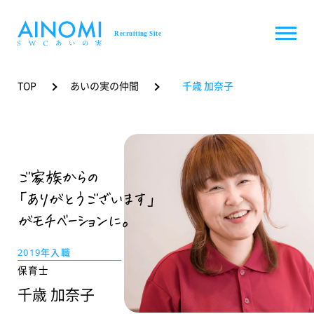
メニューを開
TOP
あいの実の仲間
千歳 加奈子
ご家族からの
｢ありがとうございます｣
がモチベーションに。
2019年入職
保育士
千歳 加奈子