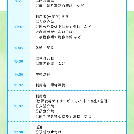
9:30
◎現場準備
◎申し送り事項の確認 など
利用者(未就学) 登所
◎入浴介助
10:00
◎制作や身体を動かす活動 など
※利用者がいない日は
事務作業や制作準備 など
12:00
休憩・昼食
◎各種活動
13:00
◎事務作業 など
14:30
学校送迎
15:00
利用者 帰宅準備
利用者
(放課後等デイサービス 小・中・高生) 登所
15:00
◎入浴介助
◎摂食介助
◎制作や身体を動かす活動 など
送迎
17:00
◎現場の片付け